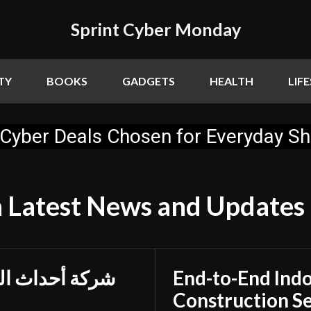
Sprint Cyber Monday
TY
BOOKS
GADGETS
HEALTH
LIF
Cyber Deals Chosen for Everyday S
 Latest News and Updates
شركة أحداث ال
End-to-End Ind
Construction Se