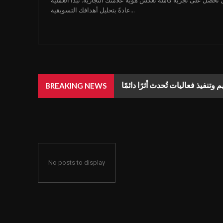
صل على تجربة كاملة تعكس هوية علامتك التجارية. تبدأ العملية
عادةً بتحليل أهدافك التسويقية...
فيذ فعاليات تُحدث أثرًا دائمًا
BREAKING NEWS
No posts to display