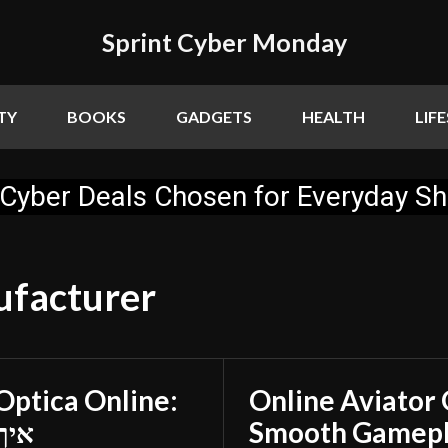
Sprint Cyber Monday
TY
BOOKS
GADGETS
HEALTH
LIF
Cyber Deals Chosen for Everyday S
ufacturer
Online Aviator 
איך
Smooth Gamepla