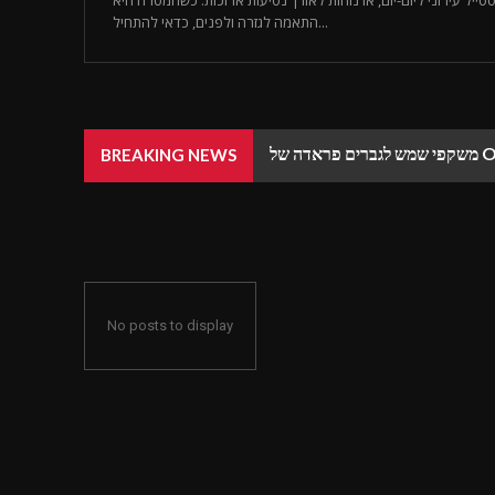
יל עירוני ליום-יום, או נוחות לאורך נסיעות ארוכות. כשהמטרה היא
התאמה לגזרה ולפנים, כדאי להתחיל...
BREAKING NEWS
No posts to display