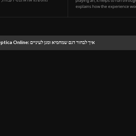
מחפש מראה אלגנטי לעבודה, סטי
playing an, it helps to run through
explains how the experience works
משקפי שמש לגברים פראדה של Optica Online: איך לבחור דגם שמחמיא ומגן לעיניים