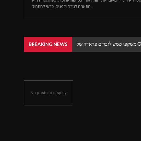
יל עירוני ליום-יום, או נוחות לאורך נסיעות ארוכות. כשהמטרה היא
התאמה לגזרה ולפנים, כדאי להתחיל...
BREAKING NEWS
No posts to display