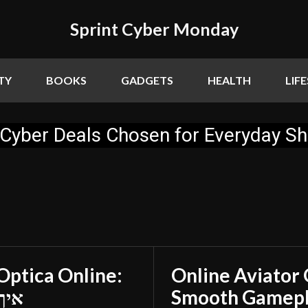
Sprint Cyber Monday
TY
BOOKS
GADGETS
HEALTH
LIF
Cyber Deals Chosen for Everyday S
Online Aviator 
איך
Smooth Gamepla