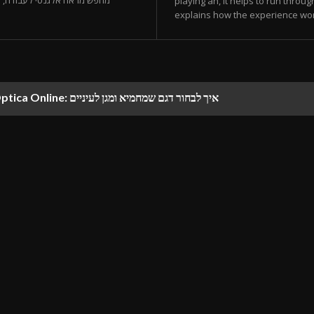
מחפש מראה אלגנטי לעבודה, סטי
playing an, it helps to run through
explains how the experience works
משקפי שמש לגברים פראדה של Optica Online: איך לבחור דגם שמחמיא ומגן לעיניים