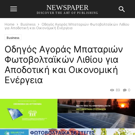
NEWSPAPER
DISCOVER THE ART OF PUBLISHING
Home
Business
Οδηγός Αγοράς Μπαταριών Φωτοβολταϊκών Λιθίου
για Αποδοτική και Οικονομική Ενέργεια
Business
Οδηγός Αγοράς Μπαταριών
Φωτοβολταϊκών Λιθίου για
Αποδοτική και Οικονομική
Ενέργεια
89
0