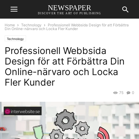
NEWSPAPER
DISCOVER THE ART OF PUBLISHING
Home
Technology
Professionell Webbsida Design för att Förbättra
Din Online-närvaro och Locka Fler Kunder
Technology
Professionell Webbsida
Design för att Förbättra Din
Online-närvaro och Locka
Fler Kunder
75
0