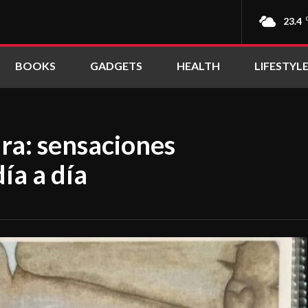
23.4
BOOKS
GADGETS
HEALTH
LIFESTYL
ra: sensaciones
ía a día