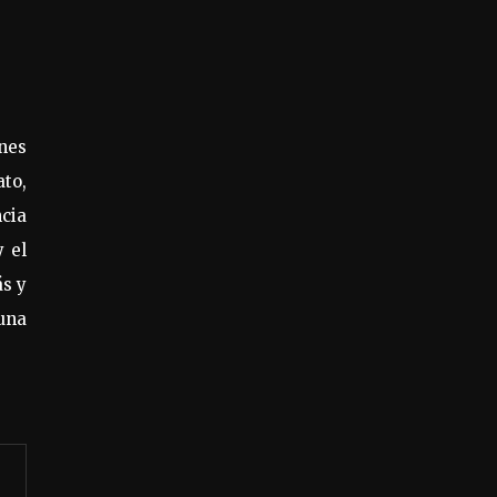
ones
ato,
ncia
 el
ás y
una