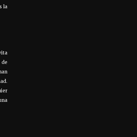
s la
vita
n de
inan
dad.
ier
una