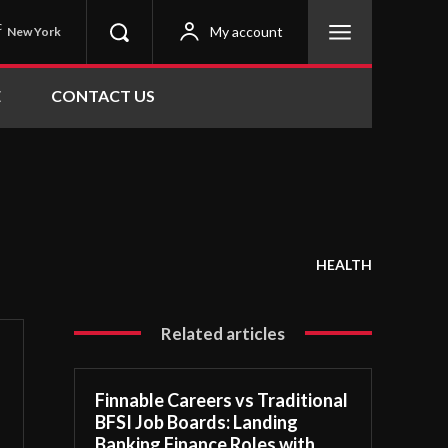
C
My account
New York
E
CONTACT US
HEALTH
Related articles
Finnable Careers vs Traditional
BFSI Job Boards: Landing
Banking Finance Roles with