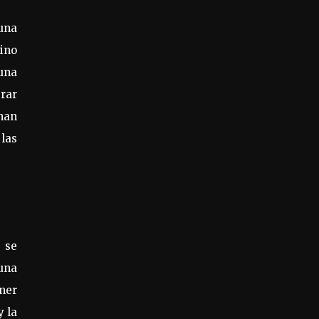
 una
sino
una
erar
nan
 las
 se
 una
ener
y la