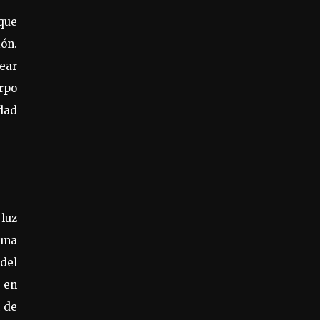
 que
ión.
rear
rpo
dad
 luz
 una
 del
e en
n de